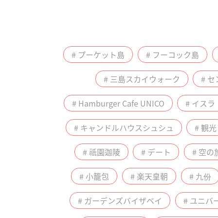
# プーケット島
# フーコック島
# 三島スカイウォーク
# 
# Hamburger Cafe UNICO
# イス
# キャンドルハウスシュシュ
# 観光
# 祇園迦陵
# デート
# 空の
# 小籠包
# 楽天皇朝
# 九份
# ガーデンズバイザベイ
# ユニ