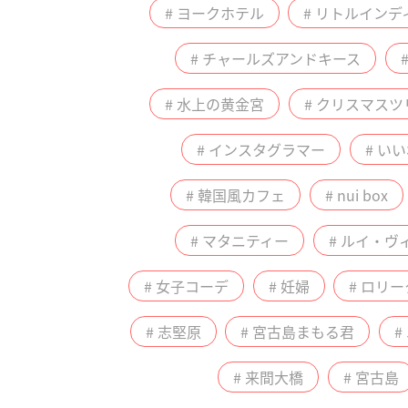
# ヨークホテル
# リトルインデ
# チャールズアンドキース
# 水上の黄金宮
# クリスマスツ
# インスタグラマー
# い
# 韓国風カフェ
# nui box
# マタニティー
# ルイ・ヴ
# 女子コーデ
# 妊婦
# ロリー
# 志堅原
# 宮古島まもる君
#
# 来間大橋
# 宮古島