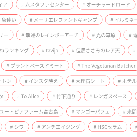
ィア
# ムスタファセンター
# オーチャードロード
# 象使い
# メーサエレファントキャンプ
# イルミネ
リー
# 幸運のレインボーアーチ
# 光の草原
# 
いねランキング
# tavijo
# 但馬ささみのレア天
# プラントベースドミート
# The Vegetarian Butcher
ィトン
# インスタ映え
# 大理石シート
# ホテ
タ
# To Alice
# 竹下通り
# レンガスペース
 ユートピアファーム宮古島
# マンゴーパフェ
# 来
# シワ
# アンチエイジング
# HSCセラム