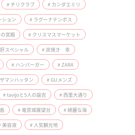
# チリクラブ
# カンダエミリ
ーション
# ラグーナテンボス
青の宮殿
# クリスマスマーケット
# 肝スペシャル
# 炭焼き 幸
# ハンバーガー
# ZARA
ルザマンハッタン
# GUメンズ
# tavijoと5人の諭吉
# 西里大通り
間島
# 竜宮城展望台
# 綺麗な海
# 美容液
# 人気観光地