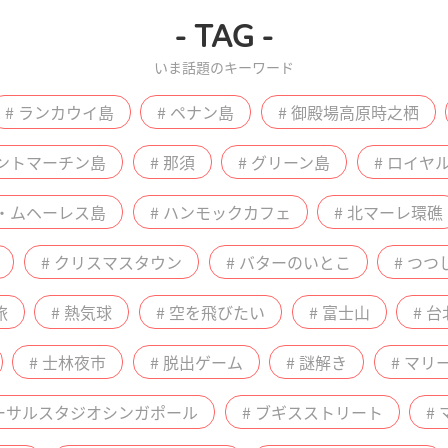
- TAG -
いま話題のキーワード
# ランカウイ島
# ペナン島
# 御殿場高原時之栖
セントマーチン島
# 那須
# グリーン島
# ロイヤ
ラ・ムヘーレス島
# ハンモックカフェ
# 北マーレ環礁
# クリスマスタウン
# バターのいとこ
# つつ
旅
# 熱気球
# 空を飛びたい
# 富士山
# 台
# 士林夜市
# 脱出ゲーム
# 謎解き
# マ
バーサルスタジオシンガポール
# ブギスストリート
#