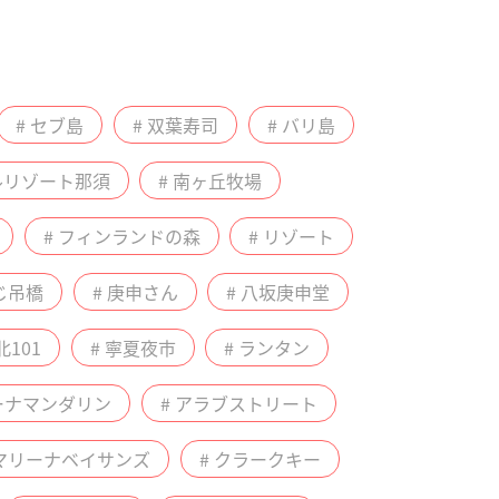
# セブ島
# 双葉寿司
# バリ島
ルリゾート那須
# 南ヶ丘牧場
# フィンランドの森
# リゾート
じ吊橋
# 庚申さん
# 八坂庚申堂
北101
# 寧夏夜市
# ランタン
リーナマンダリン
# アラブストリート
 マリーナベイサンズ
# クラークキー