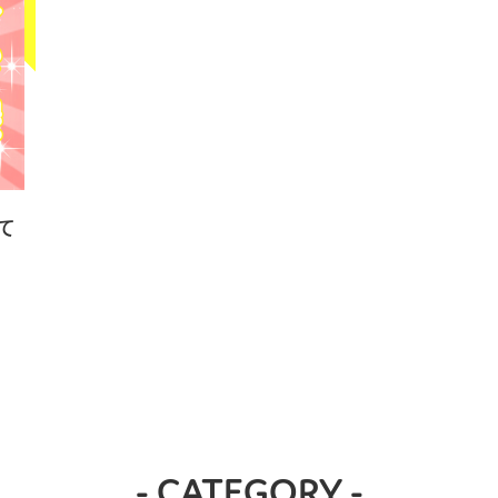
て
- CATEGORY -