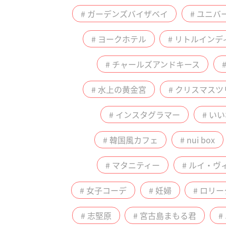
# ガーデンズバイザベイ
# ユニ
# ヨークホテル
# リトルインデ
# チャールズアンドキース
# 水上の黄金宮
# クリスマスツ
# インスタグラマー
# い
# 韓国風カフェ
# nui box
# マタニティー
# ルイ・ヴ
# 女子コーデ
# 妊婦
# ロリー
# 志堅原
# 宮古島まもる君
#