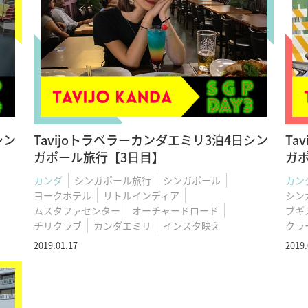
シン
Tavijoトラベラーカンダエミリ3泊4日シン
Ta
ガポール旅行【3日目】
ガ
カンダ
シンガポール旅行
シンガポール
カン
ヨークホテル
リトルインディア
シン
ムスタファセンター
オーチャードロード
ブギ
チリクラブ
カンダエミリ
インスタ映え
クラ
2019.01.17
2019.