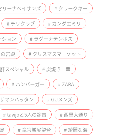
 マリーナベイサンズ
# クラークキー
# チリクラブ
# カンダエミリ
ーション
# ラグーナテンボス
青の宮殿
# クリスマスマーケット
# 肝スペシャル
# 炭焼き 幸
# ハンバーガー
# ZARA
ルザマンハッタン
# GUメンズ
# tavijoと5人の諭吉
# 西里大通り
間島
# 竜宮城展望台
# 綺麗な海