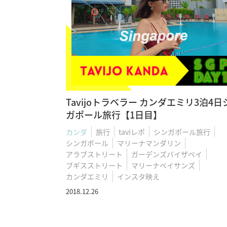
Tavijoトラベラー カンダエミリ3泊4日
ガポール旅行【1日目】
カンダ
旅行
taviレポ
シンガポール旅行
シンガポール
マリーナマンダリン
アラブストリート
ガーデンズバイザベイ
ブギスストリート
マリーナベイサンズ
カンダエミリ
インスタ映え
2018.12.26