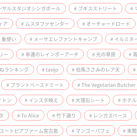
バーサルスタジオシンガポール
# ブギスストリート
#
ィア
# ムスタファセンター
# オーチャードロード
# 象使い
# メーサエレファントキャンプ
# イルミネ
リー
# 幸運のレインボーアーチ
# 光の草原
# 
いねランキング
# tavijo
# 但馬ささみのレア天
# プラントベースドミート
# The Vegetarian Butcher
ィトン
# インスタ映え
# 大理石シート
# ホテ
タ
# To Alice
# 竹下通り
# レンガスペース
 ユートピアファーム宮古島
# マンゴーパフェ
# 来