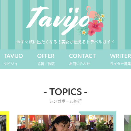
今すぐ旅に出たくなる！美女が伝えるトラベルガイド
TAVIJO
OFFER
CONTACT
WRITE
タビジョ
協賛／依頼
お問い合わせ
ライター募
- TOPICS -
シンガポール旅行