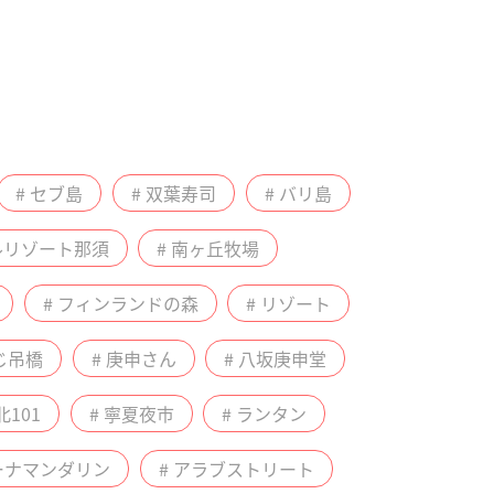
# セブ島
# 双葉寿司
# バリ島
ルリゾート那須
# 南ヶ丘牧場
# フィンランドの森
# リゾート
じ吊橋
# 庚申さん
# 八坂庚申堂
北101
# 寧夏夜市
# ランタン
リーナマンダリン
# アラブストリート