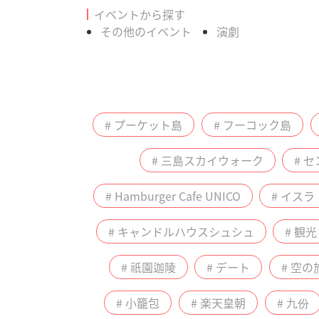
イベントから探す
その他のイベント
演劇
# プーケット島
# フーコック島
# 三島スカイウォーク
# 
# Hamburger Cafe UNICO
# イス
# キャンドルハウスシュシュ
# 観光
# 祇園迦陵
# デート
# 空の
# 小籠包
# 楽天皇朝
# 九份