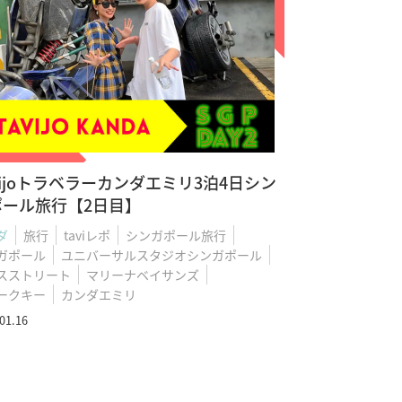
vijoトラベラーカンダエミリ3泊4日シン
ポール旅行【2日目】
ダ
旅行
taviレポ
シンガポール旅行
ガポール
ユニバーサルスタジオシンガポール
スストリート
マリーナベイサンズ
ークキー
カンダエミリ
01.16