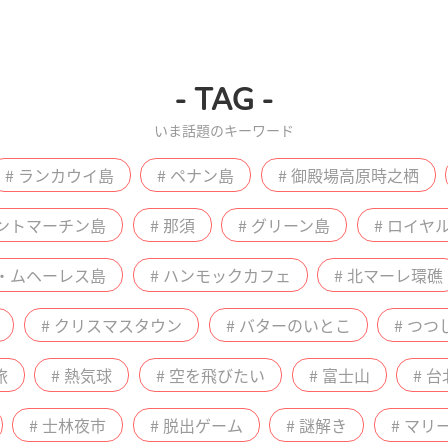
- TAG -
いま話題のキーワード
# ランカウイ島
# ペナン島
# 御殿場高原時之栖
セントマーチン島
# 那須
# グリーン島
# ロイヤ
ラ・ムヘーレス島
# ハンモックカフェ
# 北マーレ環礁
# クリスマスタウン
# バターのいとこ
# つつ
旅
# 熱気球
# 空を飛びたい
# 富士山
# 台
# 士林夜市
# 脱出ゲーム
# 謎解き
# マ