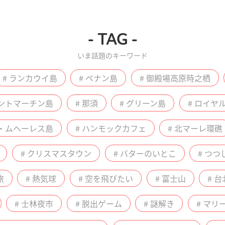
- TAG -
いま話題のキーワード
# ランカウイ島
# ペナン島
# 御殿場高原時之栖
セントマーチン島
# 那須
# グリーン島
# ロイヤ
ラ・ムヘーレス島
# ハンモックカフェ
# 北マーレ環礁
# クリスマスタウン
# バターのいとこ
# つつ
旅
# 熱気球
# 空を飛びたい
# 富士山
# 台
# 士林夜市
# 脱出ゲーム
# 謎解き
# マ