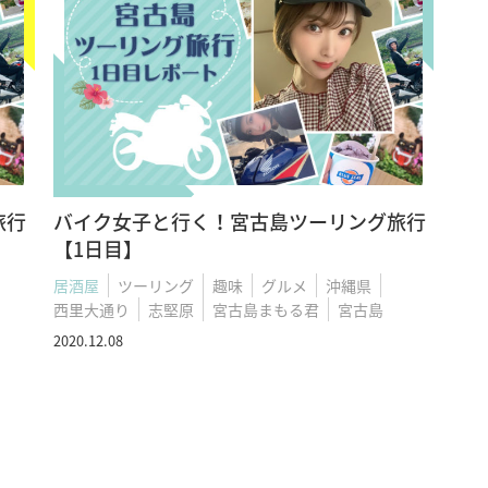
旅行
バイク女子と行く！宮古島ツーリング旅行
【1日目】
居酒屋
ツーリング
趣味
グルメ
沖縄県
西里大通り
志堅原
宮古島まもる君
宮古島
2020.12.08