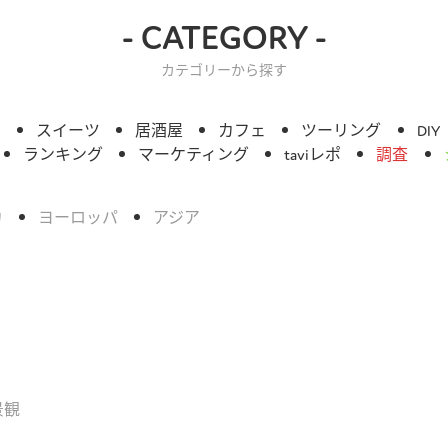
- CATEGORY -
カテゴリーから探す
ィ
スイーツ
居酒屋
カフェ
ツーリング
DIY
ランキング
マーケティング
taviレポ
調査
カ
ヨーロッパ
アジア
景観