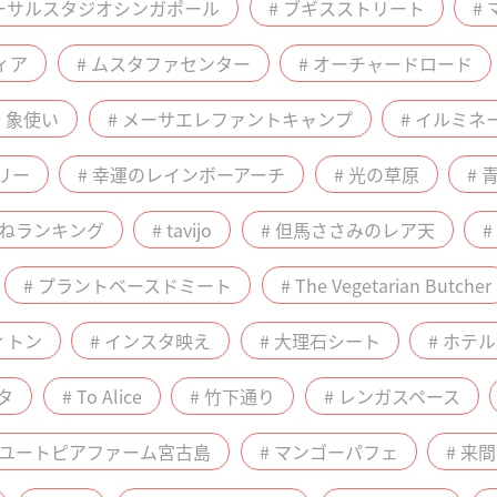
バーサルスタジオシンガポール
# ブギスストリート
#
ィア
# ムスタファセンター
# オーチャードロード
# 象使い
# メーサエレファントキャンプ
# イルミネ
リー
# 幸運のレインボーアーチ
# 光の草原
# 
いねランキング
# tavijo
# 但馬ささみのレア天
# プラントベースドミート
# The Vegetarian Butcher
ィトン
# インスタ映え
# 大理石シート
# ホテ
タ
# To Alice
# 竹下通り
# レンガスペース
 ユートピアファーム宮古島
# マンゴーパフェ
# 来