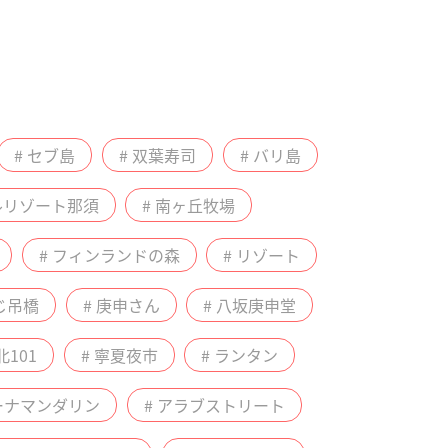
# セブ島
# 双葉寿司
# バリ島
ルリゾート那須
# 南ヶ丘牧場
# フィンランドの森
# リゾート
じ吊橋
# 庚申さん
# 八坂庚申堂
北101
# 寧夏夜市
# ランタン
リーナマンダリン
# アラブストリート