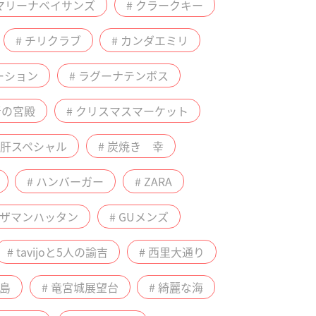
 マリーナベイサンズ
# クラークキー
# チリクラブ
# カンダエミリ
ーション
# ラグーナテンボス
青の宮殿
# クリスマスマーケット
# 肝スペシャル
# 炭焼き 幸
# ハンバーガー
# ZARA
ルザマンハッタン
# GUメンズ
# tavijoと5人の諭吉
# 西里大通り
間島
# 竜宮城展望台
# 綺麗な海