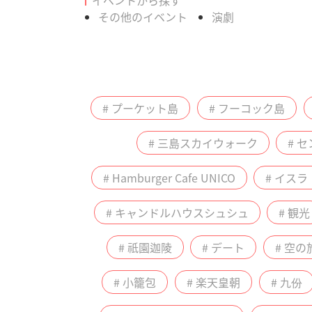
その他のイベント
演劇
# プーケット島
# フーコック島
# 三島スカイウォーク
# 
# Hamburger Cafe UNICO
# イス
# キャンドルハウスシュシュ
# 観光
# 祇園迦陵
# デート
# 空の
# 小籠包
# 楽天皇朝
# 九份