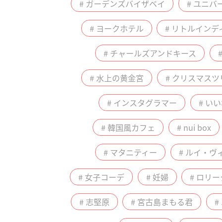
# ガーデンズバイザベイ
# ユニ
# ヨークホテル
# リトルインデ
# チャールズアンドキース
# 水上の黄金宮
# クリスマスツ
# インスタグラマー
# い
# 韓国風カフェ
# nui box
# マタニティー
# ルイ・ヴ
# 女子コーデ
# 妊婦
# ロリー
# 志堅原
# 宮古島まもる君
#