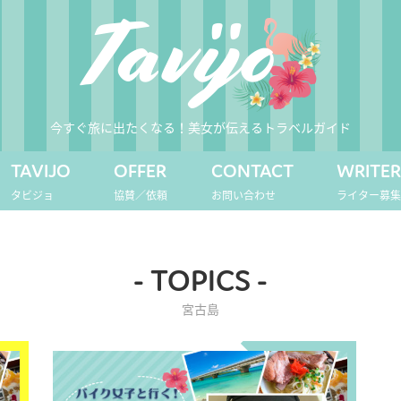
今すぐ旅に出たくなる！美女が伝えるトラベルガイド
TAVIJO
OFFER
CONTACT
WRITE
タビジョ
協賛／依頼
お問い合わせ
ライター募
- TOPICS -
宮古島