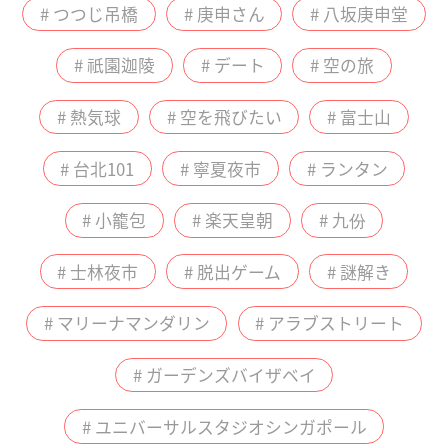
# つつじ吊橋
# 庚申さん
# 八坂庚申堂
# 祇園迦陵
# デート
# 空の旅
# 熱気球
# 空を飛びたい
# 富士山
# 台北101
# 寧夏夜市
# ランタン
# 小籠包
# 楽天皇朝
# 九份
# 士林夜市
# 脱出ゲーム
# 謎解き
# マリーナマンダリン
# アラブストリート
# ガーデンズバイザベイ
# ユニバーサルスタジオシンガポール