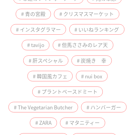
# 青の宮殿
# クリスマスマーケット
# インスタグラマー
# いいねランキング
# tavijo
# 但馬ささみのレア天
# 肝スペシャル
# 炭焼き 幸
# 韓国風カフェ
# nui box
# プラントベースドミート
# The Vegetarian Butcher
# ハンバーガー
# ZARA
# マタニティー