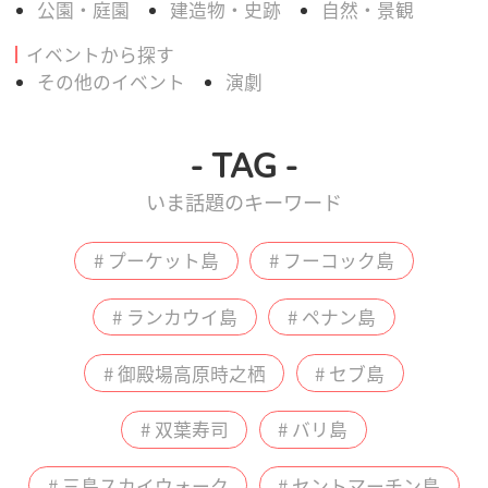
公園・庭園
建造物・史跡
自然・景観
イベントから探す
その他のイベント
演劇
- TAG -
いま話題のキーワード
# プーケット島
# フーコック島
# ランカウイ島
# ペナン島
# 御殿場高原時之栖
# セブ島
# 双葉寿司
# バリ島
# 三島スカイウォーク
# セントマーチン島