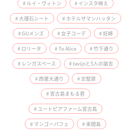
# ルイ・ヴィトン
# インスタ映え
# 大理石シート
# ホテルザマンハッタン
# GUメンズ
# 女子コーデ
# 妊婦
# ロリータ
# To Alice
# 竹下通り
# レンガスペース
# tavijoと5人の諭吉
# 西里大通り
# 志堅原
# 宮古島まもる君
# ユートピアファーム宮古島
# マンゴーパフェ
# 来間島