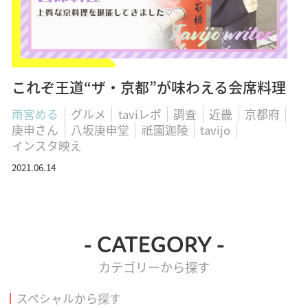
これぞ王道“ザ・京都”が味わえる会席料理
雨宮める
グルメ
taviレポ
調査
近畿
京都府
庚申さん
八坂庚申堂
祇園迦陵
tavijo
インスタ映え
2021.06.14
- CATEGORY -
カテゴリーから探す
スペシャルから探す