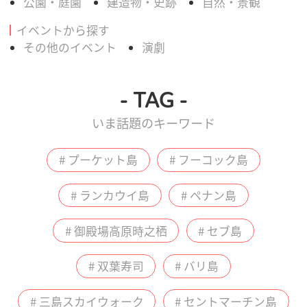
公園・庭園
建造物・史跡
自然・景観
イベントから探す
その他のイベント
演劇
- TAG -
いま話題のキーワード
# プーケット島
# フーコック島
# ランカウイ島
# ペナン島
# 御殿場高原時之栖
# セブ島
# 双葉寿司
# バリ島
# 三島スカイウォーク
# セントマーチン島