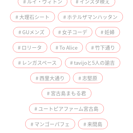
# ルイ・ヴィトン
# インスタ映え
# 大理石シート
# ホテルザマンハッタン
# GUメンズ
# 女子コーデ
# 妊婦
# ロリータ
# To Alice
# 竹下通り
# レンガスペース
# tavijoと5人の諭吉
# 西里大通り
# 志堅原
# 宮古島まもる君
# ユートピアファーム宮古島
# マンゴーパフェ
# 来間島