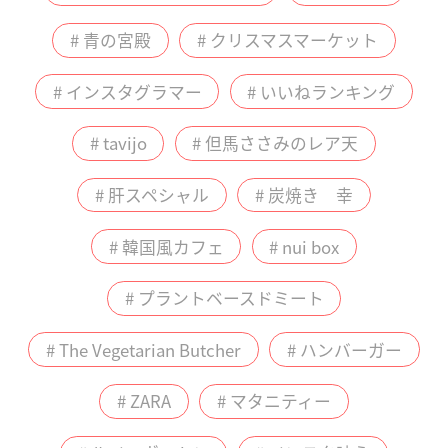
# 青の宮殿
# クリスマスマーケット
# インスタグラマー
# いいねランキング
# tavijo
# 但馬ささみのレア天
# 肝スペシャル
# 炭焼き 幸
# 韓国風カフェ
# nui box
# プラントベースドミート
# The Vegetarian Butcher
# ハンバーガー
# ZARA
# マタニティー