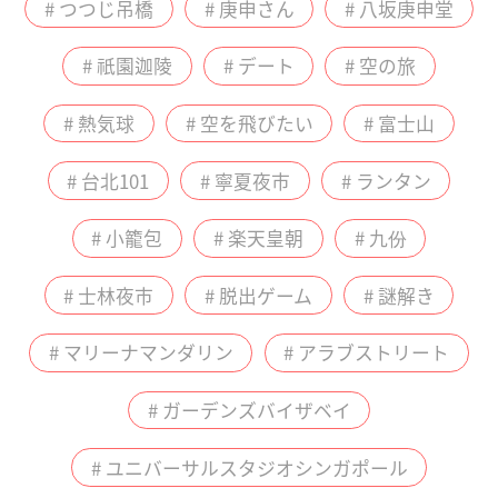
# つつじ吊橋
# 庚申さん
# 八坂庚申堂
# 祇園迦陵
# デート
# 空の旅
# 熱気球
# 空を飛びたい
# 富士山
# 台北101
# 寧夏夜市
# ランタン
# 小籠包
# 楽天皇朝
# 九份
# 士林夜市
# 脱出ゲーム
# 謎解き
# マリーナマンダリン
# アラブストリート
# ガーデンズバイザベイ
# ユニバーサルスタジオシンガポール