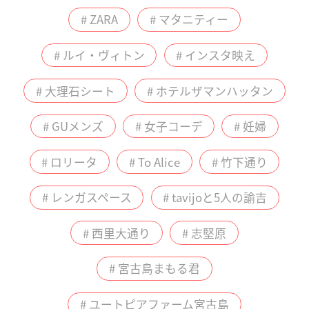
# ZARA
# マタニティー
# ルイ・ヴィトン
# インスタ映え
# 大理石シート
# ホテルザマンハッタン
# GUメンズ
# 女子コーデ
# 妊婦
# ロリータ
# To Alice
# 竹下通り
# レンガスペース
# tavijoと5人の諭吉
# 西里大通り
# 志堅原
# 宮古島まもる君
# ユートピアファーム宮古島