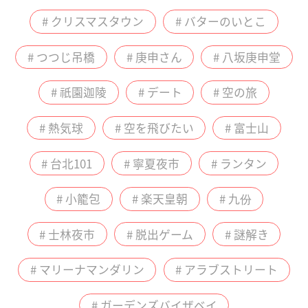
# クリスマスタウン
# バターのいとこ
# つつじ吊橋
# 庚申さん
# 八坂庚申堂
# 祇園迦陵
# デート
# 空の旅
# 熱気球
# 空を飛びたい
# 富士山
# 台北101
# 寧夏夜市
# ランタン
# 小籠包
# 楽天皇朝
# 九份
# 士林夜市
# 脱出ゲーム
# 謎解き
# マリーナマンダリン
# アラブストリート
# ガーデンズバイザベイ