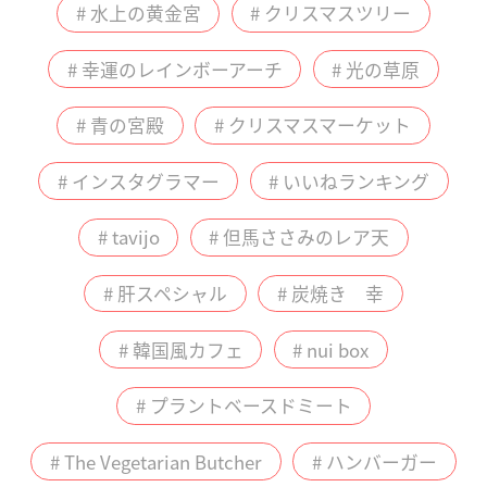
# 水上の黄金宮
# クリスマスツリー
# 幸運のレインボーアーチ
# 光の草原
# 青の宮殿
# クリスマスマーケット
# インスタグラマー
# いいねランキング
# tavijo
# 但馬ささみのレア天
# 肝スペシャル
# 炭焼き 幸
# 韓国風カフェ
# nui box
# プラントベースドミート
# The Vegetarian Butcher
# ハンバーガー