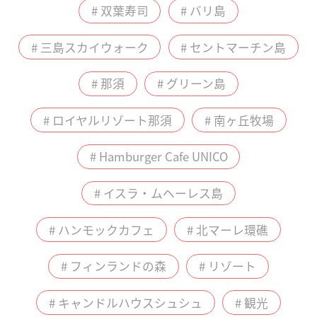
# 双葉寿司
# バリ島
# 三島スカイウォーク
# セントマーチン島
# 那須
# グリーン島
# ロイヤルリゾート那須
# 南ヶ丘牧場
# Hamburger Cafe UNICO
# イスラ・ムヘーレス島
# ハンモックカフェ
# 北マーレ環礁
# フィンランドの森
# リゾート
# キャンドルハウスシュシュ
# 観光