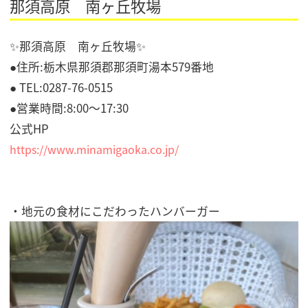
那須高原 南ヶ丘牧場
✨那須高原 南ヶ丘牧場✨
●住所:栃木県那須郡那須町湯本579番地
● TEL:0287-76-0515
●営業時間:8:00～17:30
公式HP
https://www.minamigaoka.co.jp/
・地元の食材にこだわったハンバーガー