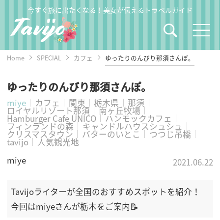
今すぐ旅に出たくなる！美女が伝えるトラベルガイド
Home
SPECIAL
カフェ
ゆったりのんびり那須さんぽ。
ゆったりのんびり那須さんぽ。
miye
カフェ
関東
栃木県
那須
ロイヤルリゾート那須
南ヶ丘牧場
Hamburger Cafe UNICO
ハンモックカフェ
フィンランドの森
キャンドルハウスシュシュ
クリスマスタウン
バターのいとこ
つつじ吊橋
tavijo
人気観光地
miye
2021.06.22
Tavijoライターが全国のおすすめスポットを紹介！
今回はmiyeさんが栃木をご案内📝