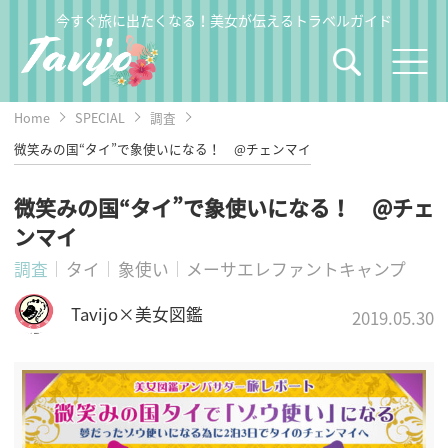
今すぐ旅に出たくなる！美女が伝えるトラベルガイド
Home
SPECIAL
調査
微笑みの国“タイ”で象使いになる！ @チェンマイ
微笑みの国“タイ”で象使いになる！ @チェ
ンマイ
調査
タイ
象使い
メーサエレファントキャンプ
Tavijo×美女図鑑
2019.05.30