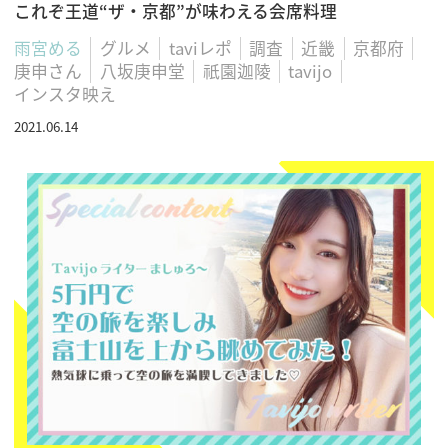
これぞ王道“ザ・京都”が味わえる会席料理
雨宮める
グルメ
taviレポ
調査
近畿
京都府
庚申さん
八坂庚申堂
祇園迦陵
tavijo
インスタ映え
2021.06.14