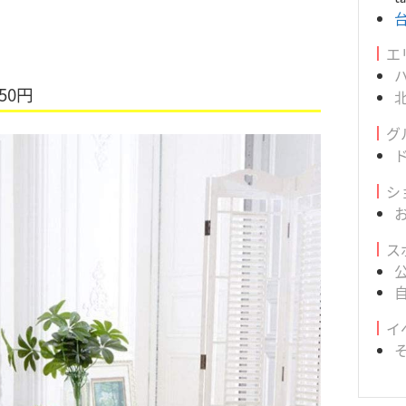
エ
50円
グ
シ
ス
イ