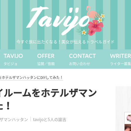
今すぐ旅に出たくなる！美女が伝えるトラベルガイド
TAVIJO
OFFER
CONTACT
WRITE
タビジョ
協賛／依頼
お問い合わせ
ライター募
をホテルザマンハッタンにDIYしてみた！
イルームをホテルザマン
た！
ザマンハッタン
tavijoと5人の諭吉