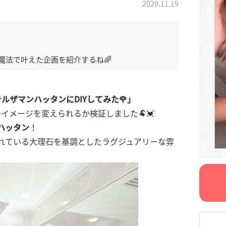
2020.11.19
魔法で叶えた企画を紹介するね🌈
ルザマンハッタンにDIYしてみた🌹」
イメージを変えられるか検証しました🐏💓
ハッタン
！
れている大理石を基調としたラグジュアリーな雰