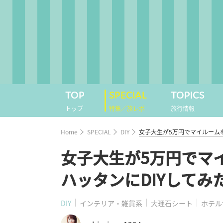
TOP
SPECIAL
TOPICS
トップ
特集／旅レポ
旅行情報
Home
SPECIAL
DIY
女子大生が5万円でマイルーム
女子大生が5万円でマ
ハッタンにDIYしてみ
DIY
インテリア・雑貨系
大理石シート
ホテル