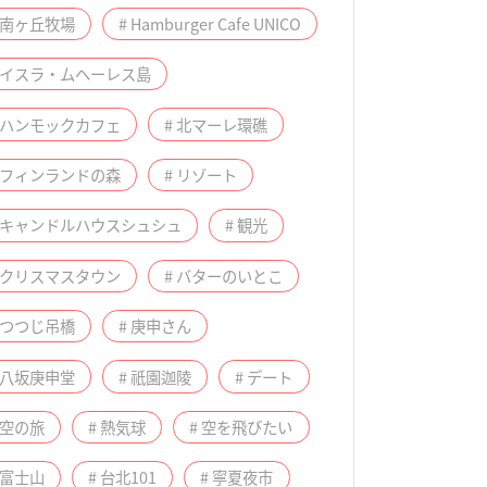
 南ヶ丘牧場
# Hamburger Cafe UNICO
# イスラ・ムヘーレス島
 ハンモックカフェ
# 北マーレ環礁
 フィンランドの森
# リゾート
# キャンドルハウスシュシュ
# 観光
 クリスマスタウン
# バターのいとこ
 つつじ吊橋
# 庚申さん
 八坂庚申堂
# 祇園迦陵
# デート
 空の旅
# 熱気球
# 空を飛びたい
 富士山
# 台北101
# 寧夏夜市