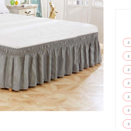
#
#
#
#
#
#