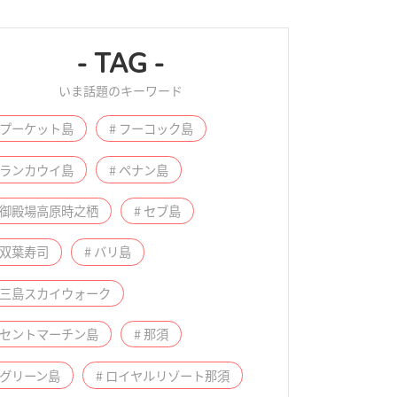
- TAG -
いま話題のキーワード
 プーケット島
# フーコック島
 ランカウイ島
# ペナン島
 御殿場高原時之栖
# セブ島
 双葉寿司
# バリ島
# 三島スカイウォーク
 セントマーチン島
# 那須
 グリーン島
# ロイヤルリゾート那須