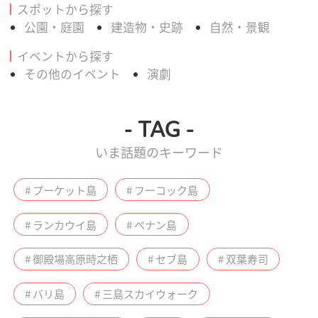
スポットから探す
公園・庭園
建造物・史跡
自然・景観
イベントから探す
その他のイベント
演劇
- TAG -
いま話題のキーワード
# プーケット島
# フーコック島
# ランカウイ島
# ペナン島
# 御殿場高原時之栖
# セブ島
# 双葉寿司
# バリ島
# 三島スカイウォーク