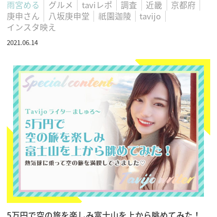
雨宮める
グルメ
taviレポ
調査
近畿
京都府
庚申さん
八坂庚申堂
祇園迦陵
tavijo
インスタ映え
2021.06.14
5万円で空の旅を楽しみ富士山を上から眺めてみた！