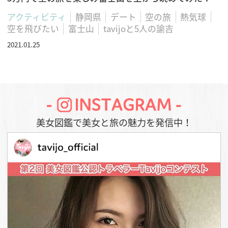
アクティビティ
静岡県
デート
空の旅
熱気球
空を飛びたい
富士山
tavijoと5人の諭吉
2021.01.25
美女図鑑で美女と旅の魅力を発信中！