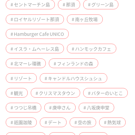
# セントマーチン島
# 那須
# グリーン島
# ロイヤルリゾート那須
# 南ヶ丘牧場
# Hamburger Cafe UNICO
# イスラ・ムヘーレス島
# ハンモックカフェ
# 北マーレ環礁
# フィンランドの森
# リゾート
# キャンドルハウスシュシュ
# 観光
# クリスマスタウン
# バターのいとこ
# つつじ吊橋
# 庚申さん
# 八坂庚申堂
# 祇園迦陵
# デート
# 空の旅
# 熱気球