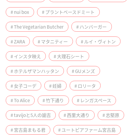
# nui box
# プラントベースドミート
# The Vegetarian Butcher
# ハンバーガー
# ZARA
# マタニティー
# ルイ・ヴィトン
# インスタ映え
# 大理石シート
# ホテルザマンハッタン
# GUメンズ
# 女子コーデ
# 妊婦
# ロリータ
# To Alice
# 竹下通り
# レンガスペース
# tavijoと5人の諭吉
# 西里大通り
# 志堅原
# 宮古島まもる君
# ユートピアファーム宮古島