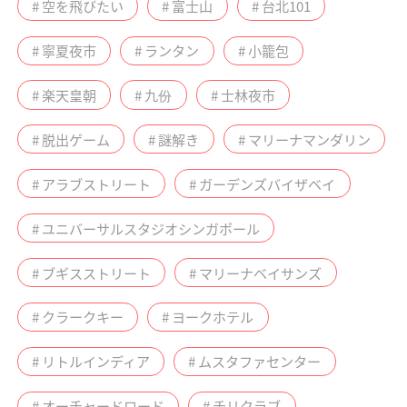
# 空を飛びたい
# 富士山
# 台北101
# 寧夏夜市
# ランタン
# 小籠包
# 楽天皇朝
# 九份
# 士林夜市
# 脱出ゲーム
# 謎解き
# マリーナマンダリン
# アラブストリート
# ガーデンズバイザベイ
# ユニバーサルスタジオシンガポール
# ブギスストリート
# マリーナベイサンズ
# クラークキー
# ヨークホテル
# リトルインディア
# ムスタファセンター
# オーチャードロード
# チリクラブ