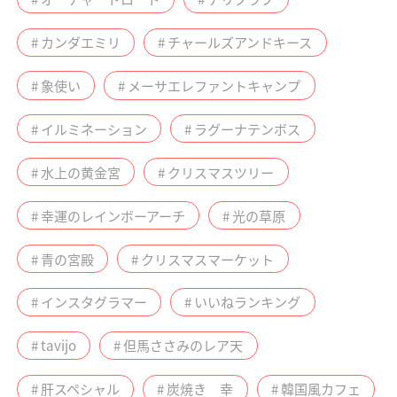
# カンダエミリ
# チャールズアンドキース
# 象使い
# メーサエレファントキャンプ
# イルミネーション
# ラグーナテンボス
# 水上の黄金宮
# クリスマスツリー
# 幸運のレインボーアーチ
# 光の草原
# 青の宮殿
# クリスマスマーケット
# インスタグラマー
# いいねランキング
# tavijo
# 但馬ささみのレア天
# 肝スペシャル
# 炭焼き 幸
# 韓国風カフェ