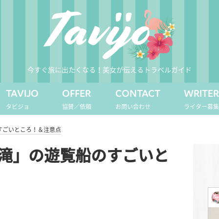
今すぐ旅に出たくなる！美女が伝えるトラベルガイド
TAVIJO
OFFER
CONTACT
WRITE
タビジョ
協賛／依頼
お問い合わせ
ライター募
すごいところ！＆注意点
滝」の遊覧船のすごいと