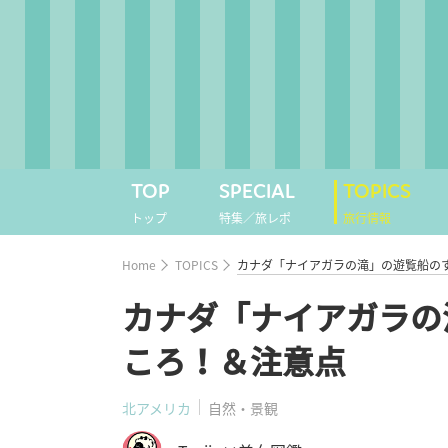
TOP
SPECIAL
TOPICS
トップ
特集／旅レポ
旅行情報
Home
TOPICS
カナダ「ナイアガラの滝」の遊覧船の
カナダ「ナイアガラの
ころ！＆注意点
北アメリカ
自然・景観