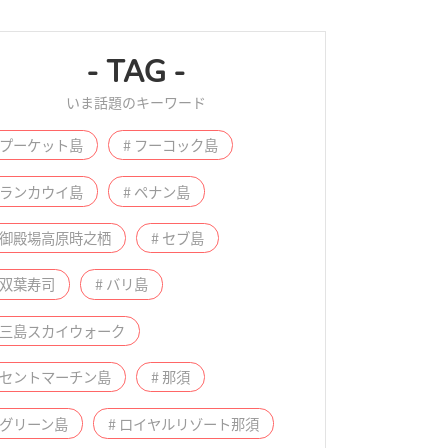
- TAG -
いま話題のキーワード
 プーケット島
# フーコック島
 ランカウイ島
# ペナン島
 御殿場高原時之栖
# セブ島
 双葉寿司
# バリ島
# 三島スカイウォーク
 セントマーチン島
# 那須
 グリーン島
# ロイヤルリゾート那須