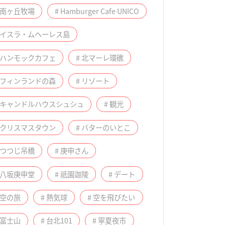
 南ヶ丘牧場
# Hamburger Cafe UNICO
# イスラ・ムヘーレス島
 ハンモックカフェ
# 北マーレ環礁
 フィンランドの森
# リゾート
# キャンドルハウスシュシュ
# 観光
 クリスマスタウン
# バターのいとこ
 つつじ吊橋
# 庚申さん
 八坂庚申堂
# 祇園迦陵
# デート
 空の旅
# 熱気球
# 空を飛びたい
 富士山
# 台北101
# 寧夏夜市