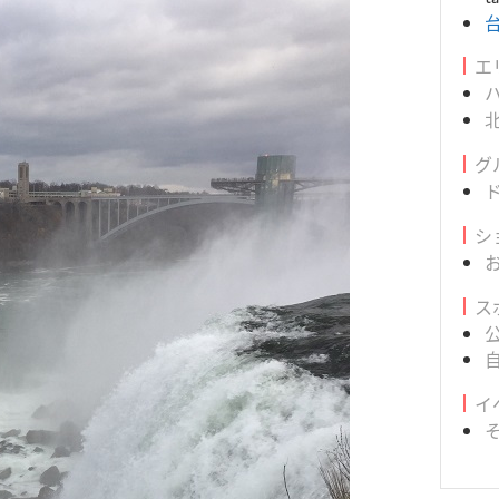
エ
グ
シ
ス
イ