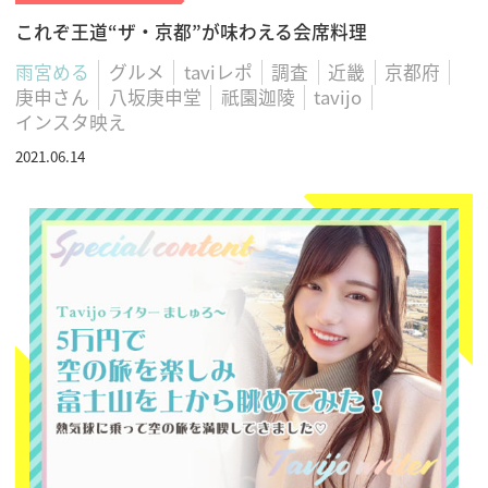
これぞ王道“ザ・京都”が味わえる会席料理
雨宮める
グルメ
taviレポ
調査
近畿
京都府
庚申さん
八坂庚申堂
祇園迦陵
tavijo
インスタ映え
2021.06.14