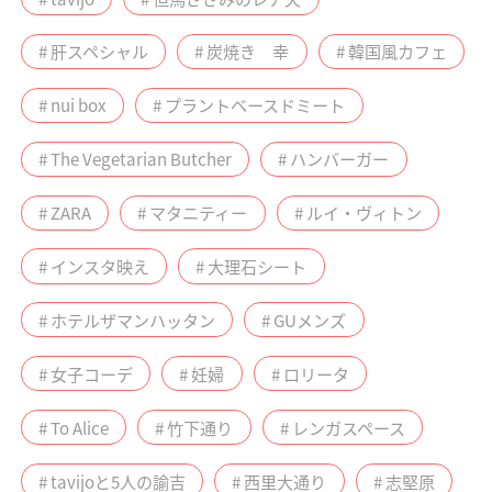
# 肝スペシャル
# 炭焼き 幸
# 韓国風カフェ
# nui box
# プラントベースドミート
# The Vegetarian Butcher
# ハンバーガー
# ZARA
# マタニティー
# ルイ・ヴィトン
# インスタ映え
# 大理石シート
# ホテルザマンハッタン
# GUメンズ
# 女子コーデ
# 妊婦
# ロリータ
# To Alice
# 竹下通り
# レンガスペース
# tavijoと5人の諭吉
# 西里大通り
# 志堅原