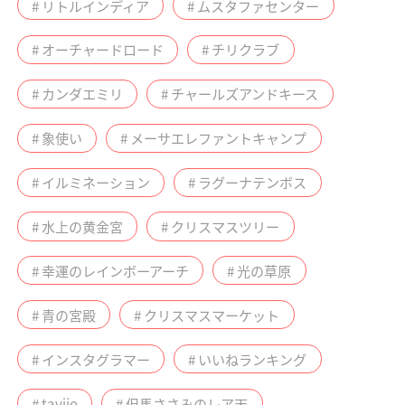
# リトルインディア
# ムスタファセンター
# オーチャードロード
# チリクラブ
# カンダエミリ
# チャールズアンドキース
# 象使い
# メーサエレファントキャンプ
# イルミネーション
# ラグーナテンボス
# 水上の黄金宮
# クリスマスツリー
# 幸運のレインボーアーチ
# 光の草原
# 青の宮殿
# クリスマスマーケット
# インスタグラマー
# いいねランキング
# tavijo
# 但馬ささみのレア天