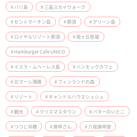
# バリ島
# 三島スカイウォーク
# セントマーチン島
# 那須
# グリーン島
# ロイヤルリゾート那須
# 南ヶ丘牧場
# Hamburger Cafe UNICO
# イスラ・ムヘーレス島
# ハンモックカフェ
# 北マーレ環礁
# フィンランドの森
# リゾート
# キャンドルハウスシュシュ
# 観光
# クリスマスタウン
# バターのいとこ
# つつじ吊橋
# 庚申さん
# 八坂庚申堂