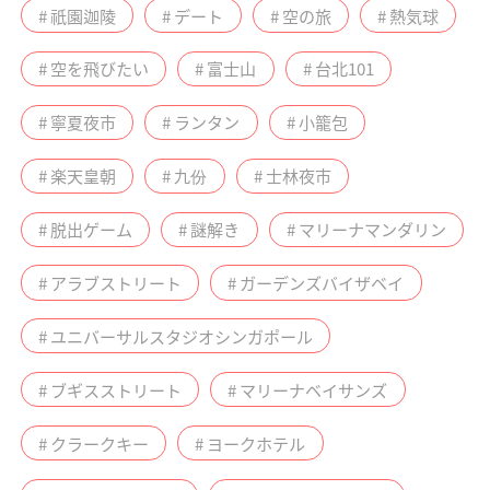
# 祇園迦陵
# デート
# 空の旅
# 熱気球
# 空を飛びたい
# 富士山
# 台北101
# 寧夏夜市
# ランタン
# 小籠包
# 楽天皇朝
# 九份
# 士林夜市
# 脱出ゲーム
# 謎解き
# マリーナマンダリン
# アラブストリート
# ガーデンズバイザベイ
# ユニバーサルスタジオシンガポール
# ブギスストリート
# マリーナベイサンズ
# クラークキー
# ヨークホテル